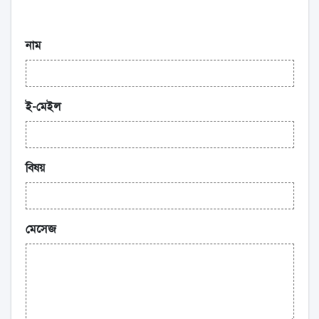
নাম
ই-মেইল
বিষয়
মেসেজ