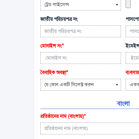
ট্রেড লাইসেন্স
জাতীয় পরিচয়পত্র নং
পাসপোর
মোবাইল নং
*
ইমেইল
বৈবাহিক অবস্থা
*
ব্যবসার
যে কোন একটি সিলেক্ট করুন
এক
বাংলা
প্রতিষ্ঠানের নাম (বাংলায়)
*