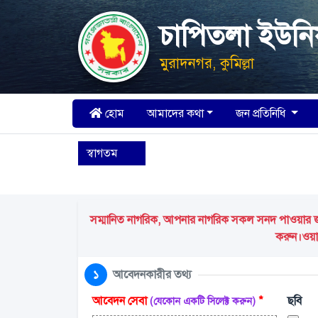
চাপিতলা ইউন
মুরাদনগর, কুমিল্লা
হোম
আমাদের কথা
জন প্রতিনিধি
স্বাগতম
সম্মানিত নাগরিক, আপনার নাগরিক সকল সনদ পাওয়ার জন্য
করুন।ওয়ার
১
আবেদনকারীর তথ্য
আবেদন সেবা
*
ছবি
(যেকোন একটি সিলেক্ট করুন)