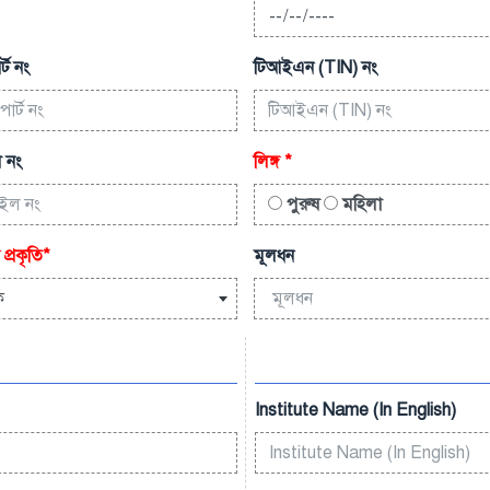
্ট নং
টিআইএন (TIN) নং
 নং
লিঙ্গ
*
পুরুষ
মহিলা
 প্রকৃতি
*
মূলধন
ক
Institute Name (In English)