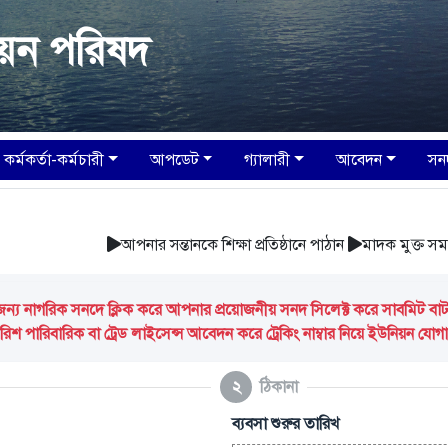
িয়ন পরিষদ
কর্মকর্তা-কর্মচারী
আপডেট
গ্যালারী
আবেদন
সন
আপনার সন্তানকে শিক্ষা প্রতিষ্ঠানে পাঠান
মাদক মুক্ত সমাজ 
 নাগরিক সনদে ক্লিক করে আপনার প্রয়োজনীয় সনদ সিলেক্ট করে সাবমিট বাটন ক
িশ পারিবারিক বা ট্রেড লাইসেন্স আবেদন করে ট্রেকিং নাম্বার নিয়ে ইউনিয়ন যো
২
ঠিকানা
ব্যবসা শুরুর তারিখ